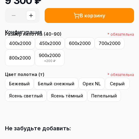
9 300
₽
В корзину
Конфигурация
Размер полотна (40-90)
* обязательна
400х2000
450х2000
600х2000
700х2000
900х2000
800х2000
+
200
₽
Цвет полотна (т)
* обязательна
Бежевый
Белый снежный
Орех NL
Серый
Ясень светлый
Ясень тёмный
Пепельный
Не забудьте добавить: