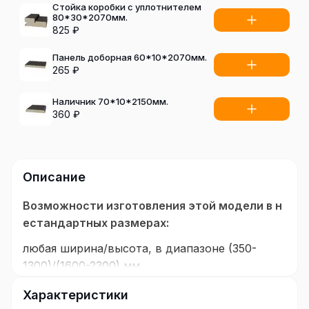
Стойка коробки с уплотнителем
80*30*2070мм.
825
₽
Панель доборная 60*10*2070мм.
265
₽
Наличник 70*10*2150мм.
360
₽
Описание
Возможности изготовления этой модели в н
естандартных размерах:
любая ширина/высота, в диапазоне (350-
1300)/(1600-2300) мм.
Покрытие:
Характеристики