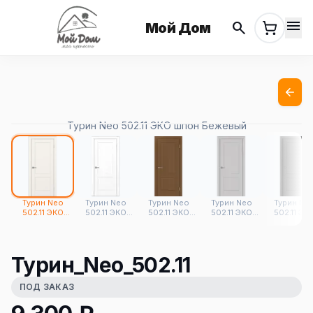
menu
search
Мой Дом
Турин Neo 502.11 ЭКО шпон Бежевый
Турин Neo
Турин Neo
Турин Neo
Турин Neo
Турин Ne
502.11 ЭКО
502.11 ЭКО
502.11 ЭКО
502.11 ЭКО
502.11 ЭК
шпон Бежевый
шпон Белый
шпон Орех NL
шпон
шпон Сер
снежный
Пепельный
Турин_Neo_502.11
ПОД ЗАКАЗ