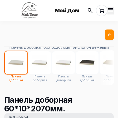
menu
search
Мой Дом
Панель доборная 60х10х2070мм. ЭКО шпон Бежевый
Панель
Панель
Панель
Панель
Панель
доборная
доборная
доборная
доборная
доборна
60х10х2070мм.
60х10х2070мм.
60х10х2070мм.
60х10х2070мм.
60х10х2070
ЭКО шпон
ЭКО шпон
ЭКО шпон
ЭКО шпон
ЭКО шпон 
Бежевый
Белый лёд
Белый
Венге FL
беленый F
снежный
Панель доборная
60*10*2070мм.
ПОД ЗАКАЗ