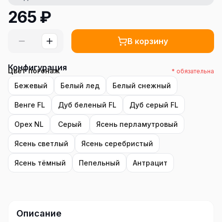
265
₽
В корзину
Конфигурация
Цвет погонаж
* обязательна
Бежевый
Белый лед
Белый снежный
Венге FL
Дуб беленый FL
Дуб серый FL
Орех NL
Серый
Ясень перламутровый
Ясень светлый
Ясень серебристый
Ясень тёмный
Пепельный
Антрацит
Описание