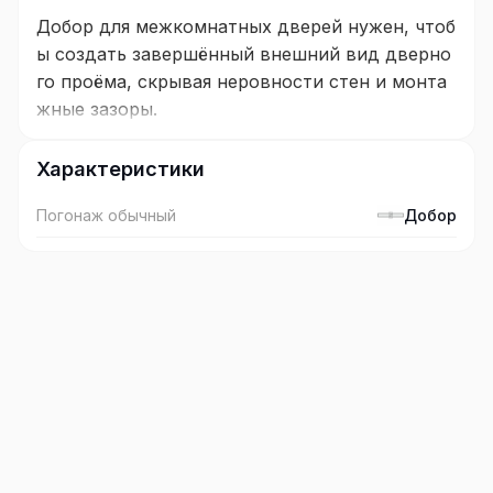
Добор для межкомнатных дверей нужен, чтоб
ы создать завершённый внешний вид дверно
го проёма, скрывая неровности стен и монта
жные зазоры.
Некоторые функции доборов:
Характеристики
Перекрытие зазоров
между коробкой и ст
Погонаж обычный
Добор
еной, если толщина стены превышает стан
дартную ширину дверной коробки. Это по
зволяет избежать дополнительных строите
льных работ — например, наращивания сте
ны или замены коробки на более широкую.
Защита дверной конструкции
от внешних
воздействий. В местах с высокой проходи
мостью (офисы, коридоры или детские ко
мнаты) края дверного проёма могут со вре
менем деформироваться — доборы предот