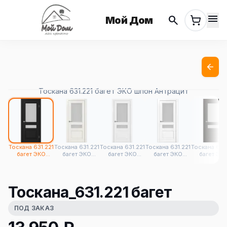
menu
search
Мой Дом
Тоскана 631.221 багет ЭКО шпон Антрацит
Тоскана 631.221
Тоскана 631.221
Тоскана 631.221
Тоскана 631.221
Тоскана 631.
багет ЭКО
багет ЭКО
багет ЭКО
багет ЭКО
багет ЭК
шпон Антрацит
шпон Бежевый
шпон Белый
шпон Белый
шпон Венге
лёд
снежный
Тоскана_631.221 багет
ПОД ЗАКАЗ