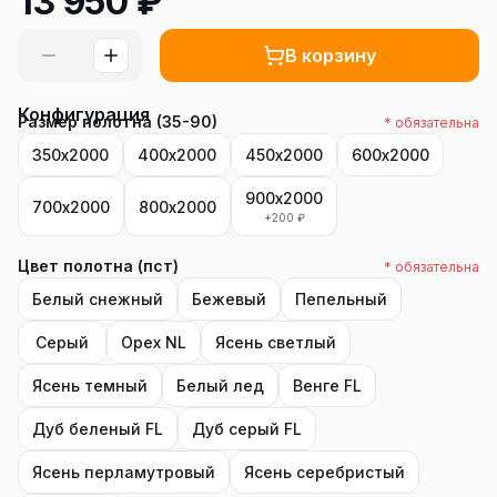
13 950
₽
В корзину
Конфигурация
Размер полотна (35-90)
* обязательна
350х2000
400х2000
450х2000
600х2000
900х2000
700х2000
800х2000
+
200
₽
Цвет полотна (пст)
* обязательна
Белый снежный
Бежевый
Пепельный
Серый
Орех NL
Ясень светлый
Ясень темный
Белый лед
Венге FL
Дуб беленый FL
Дуб серый FL
Ясень перламутровый
Ясень серебристый