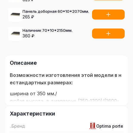
Панель доборная 60*10*2070мм.
265
₽
Наличник 70*10*2150мм.
360
₽
Описание
Возможности изготовления этой модели в н
естандартных размерах:
ширина от 350 мм./
любая высота, в диапазоне (350-1300)/(1600-
2100) мм.
Характеристики
Покрытие:
..Бренд
Optima porte
Эко Шпон, полимерный материал с защитным