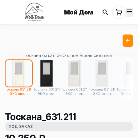
menu
search
Мой Дом
оскана 631.211 ЭКО шпон Ясень светлый
оскана 631.211
Тоскана 631.211
Тоскана 631.211
Тоскана 631.211
Тоскана 631.
ЭКО шпон
ЭКО шпон
ЭКО шпон
ЭКО шпон
ЭКО шпо
Ясень светлый
Антрацит
Бежевый
Белый лёд
Белый
снежный
Тоскана_631.211
ПОД ЗАКАЗ