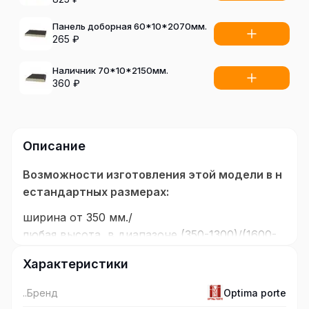
Панель доборная 60*10*2070мм.
265
₽
Наличник 70*10*2150мм.
360
₽
Описание
Возможности изготовления этой модели в н
естандартных размерах:
ширина от 350 мм./
любая высота, в диапазоне (350-1300)/(1600-
2300) мм.
Характеристики
Покрытие:
..Бренд
Optima porte
Эко Шпон, полимерный материал с защитным