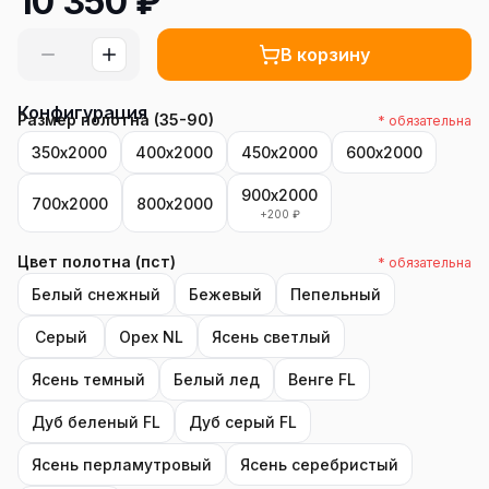
10 350
₽
В корзину
Конфигурация
Размер полотна (35-90)
* обязательна
350х2000
400х2000
450х2000
600х2000
900х2000
700х2000
800х2000
+
200
₽
Цвет полотна (пст)
* обязательна
Белый снежный
Бежевый
Пепельный
Серый
Орех NL
Ясень светлый
Ясень темный
Белый лед
Венге FL
Дуб беленый FL
Дуб серый FL
Ясень перламутровый
Ясень серебристый