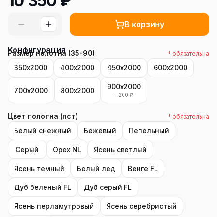
10 350
₽
В корзину
Конфигурация
Размер полотна (35-90)
* обязательна
350х2000
400х2000
450х2000
600х2000
900х2000
700х2000
800х2000
+
200
₽
Цвет полотна (пст)
* обязательна
Белый снежный
Бежевый
Пепельный
Серый
Орех NL
Ясень светлый
Ясень темный
Белый лед
Венге FL
Дуб беленый FL
Дуб серый FL
Ясень перламутровый
Ясень серебристый