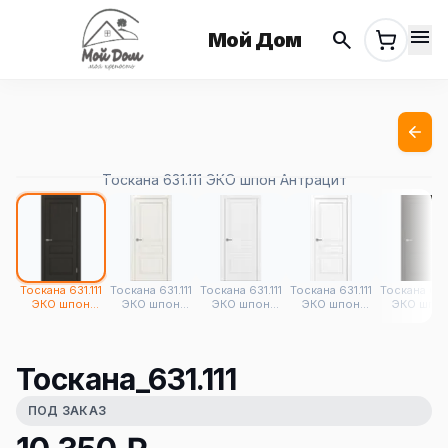
menu
search
Мой Дом
Тоскана 631.111 ЭКО шпон Антрацит
Тоскана 631.111
Тоскана 631.111
Тоскана 631.111
Тоскана 631.111
Тоскана 631.
ЭКО шпон
ЭКО шпон
ЭКО шпон
ЭКО шпон
ЭКО шпо
Антрацит
Бежевый
Белый лёд
Белый
Венге FL
снежный
Тоскана_631.111
ПОД ЗАКАЗ