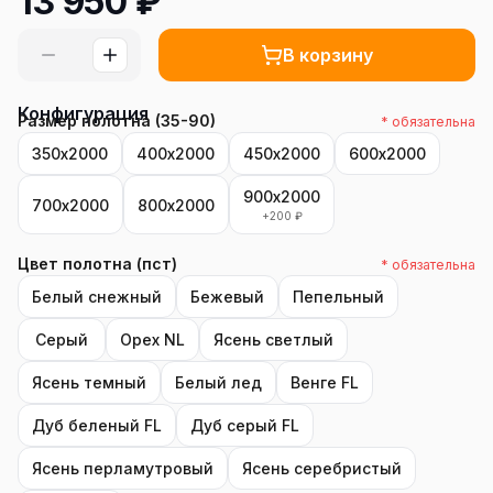
13 950
₽
В корзину
Конфигурация
Размер полотна (35-90)
* обязательна
350х2000
400х2000
450х2000
600х2000
900х2000
700х2000
800х2000
+
200
₽
Цвет полотна (пст)
* обязательна
Белый снежный
Бежевый
Пепельный
Серый
Орех NL
Ясень светлый
Ясень темный
Белый лед
Венге FL
Дуб беленый FL
Дуб серый FL
Ясень перламутровый
Ясень серебристый