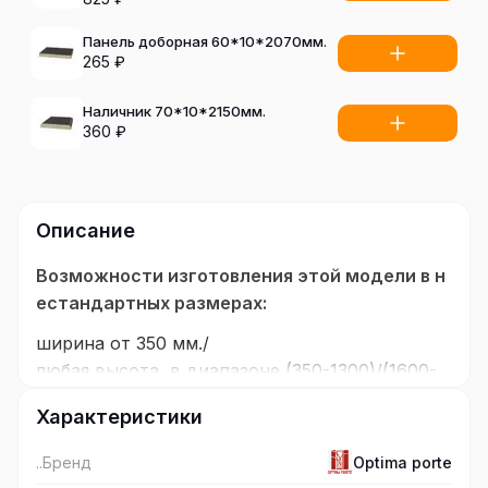
Панель доборная 60*10*2070мм.
265
₽
Наличник 70*10*2150мм.
360
₽
Описание
Возможности изготовления этой модели в н
естандартных размерах:
ширина от 350 мм./
любая высота, в диапазоне (350-1300)/(1600-
2100) мм.
Характеристики
Покрытие:
..Бренд
Optima porte
Эко Шпон, полимерный материал с защитным