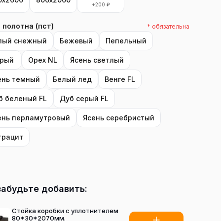
+
200
₽
 полотна (пст)
* обязательна
лый снежный
Бежевый
Пепельный
рый
Орех NL
Ясень светлый
ень темный
Белый лед
Венге FL
б беленый FL
Дуб серый FL
ень перламутровый
Ясень серебристый
трацит
забудьте добавить:
Стойка коробки с уплотнителем
80*30*2070мм.