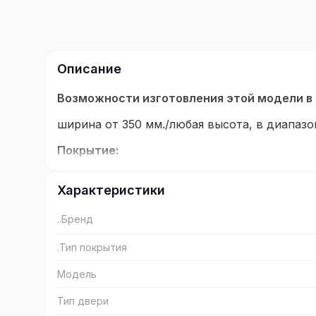
Описание
Возможности изготовления этой модели в
ширина от 350 мм./любая высота, в диапазон
Покрытие:
Эко Шпон, полимерный материал с защитны
Характеристики
к воздействию влаги, жиров и бытовой не 
..Бренд
Конструкция:
Дверные полотна серии Тоскана, имеют ца
.Тип покрытия
дверные полотна состоят из рамы и заполн
Модель
ргами и двумя поперечными. Сердечник цар
д по всей её длине и облицован плитой МДФ
Тип двери