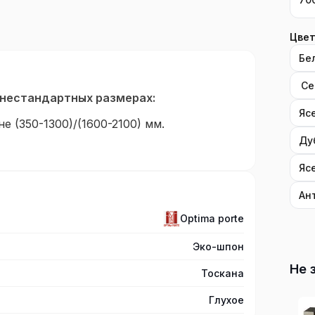
Цвет
Бе
Се
 нестандартных размерах:
Яс
е (350-1300)/(1600-2100) мм.
Ду
Яс
м слоем оверлей. Прочное и устойчивое
абразивной химии покрытие.
Ан
Optima porte
рговую (рамную) конструкцию. Царговые
Эко-шпон
ения. Рама образована двумя стоевыми ца
Не 
Тоскана
ги выполнен из древесины хвойных поро
. Заполнение изготавливается из объемн
Глухое