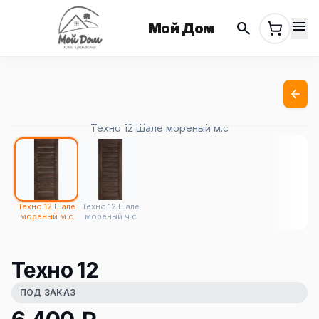
menu
search
Мой Дом
Техно 12 Шале мореный м.с
Техно 12 Шале
Техно 12 Шале
мореный м.с
мореный ч.с
Техно 12
ПОД ЗАКАЗ