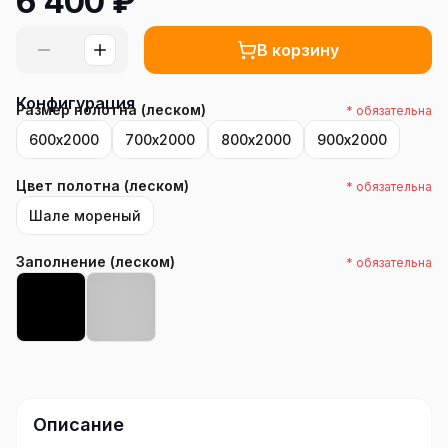
6 400
₽
В корзину
Конфигурация
Размер полотна (леском)
* обязательна
600х2000
700х2000
800х2000
900х2000
Цвет полотна (леском)
* обязательна
Шале мореный
Заполнение (леском)
* обязательна
Описание