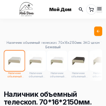
menu
search
Мой Дом
Наличник объемный телескоп. 70х16х2150мм. ЭКО шпон
Бежевый
Наличник
Наличник
Наличник
Наличник
Наличник
объемный
объемный
объемный
объемный
объемны
телескоп.
телескоп.
телескоп.
телескоп.
телескоп
70х16х2150мм.
70х16х2150мм.
70х16х2150мм.
70х16х2150мм.
70х16х2150
ЭКО шпон
ЭКО шпон
ЭКО шпон
ЭКО шпон
ЭКО шпон 
Бежевый
Белый лёд
Белый
Венге FL
беленый F
Наличник объемный
снежный
телескоп. 70*16*2150мм.