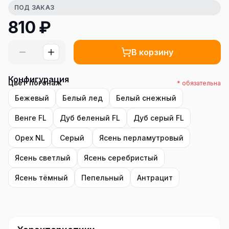
ПОД ЗАКАЗ
810
₽
В корзину
Конфигурация
Цвет погонаж
* обязательна
Бежевый
Белый лед
Белый снежный
Венге FL
Дуб беленый FL
Дуб серый FL
Орех NL
Серый
Ясень перламутровый
Ясень светлый
Ясень серебристый
Ясень тёмный
Пепельный
Антрацит