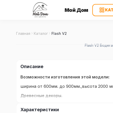
grid_view
Мой Дом
КА
Главная
Каталог
Flash V2
Flash V2 Бодег
Описание
Возможности изготовления этой модели:
ширина от 600мм. до 900мм.,высота 2000 м
Древесные декоры.
Натуральная красота дуба, ореха и ясеня в
Характеристики
ёплые оттенки и природные текстуры созда