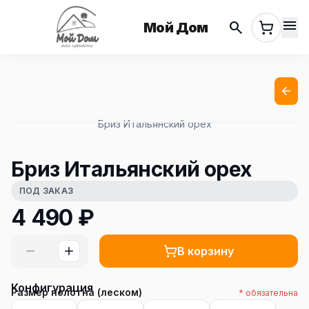
menu
search
Мой Дом
Бриз Итальянский орех
Бриз Итальянский орех
ПОД ЗАКАЗ
4 490
₽
В корзину
Конфигурация
Размер полотна (леском)
* обязательна