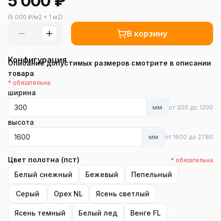
5 000
₽
(
5 000
₽/
м2
×
1
м2
)
В корзину
Конфигурация
Описание допустимых размеров смотрите в описании
товара
* обязательна
ширина
мм
от 300 до 1200
высота
мм
от 1600 до 2780
Цвет полотна (пст)
* обязательна
Белый снежный
Бежевый
Пепельный
Серый
Орех NL
Ясень светлый
Ясень темный
Белый лед
Венге FL