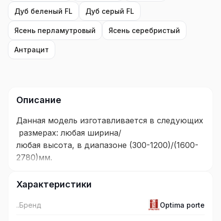
Дуб беленый FL
Дуб серый FL
Ясень перламутровый
Ясень серебристый
Антрацит
Описание
Данная модель изготавливается в следующих
размерах: любая ширина/
любая высота, в диапазоне (300-1200)/(1600-
2780)мм.
Ограничения: при высоте от 2310мм. максим
Характеристики
альная ширина до 1000мм.
..Бренд
Optima porte
Покрытие: