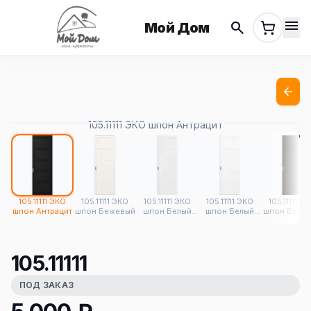
menu
search
Мой Дом
105.11111 ЭКО шпон Антрацит
105.11111 ЭКО
105.11111 ЭКО
105.11111 ЭКО
105.11111 ЭКО
105.11111 Э
шпон Антрацит
шпон Бежевый
шпон Белый
шпон Белый
шпон Венге
лёд
снежный
105.11111
ПОД ЗАКАЗ