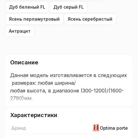
Дуб беленый FL
Дуб серый FL
Ясень перламутровый
Ясень серебристый
Антрацит
Описание
Данная модель изготавливается в следующих
размерах: любая ширина/
любая высота, в диапазоне (300-1200)/(1600-
2780)мм.
Ограничения: при высоте от 2310мм. максим
Характеристики
альная ширина до 1000мм.
..Бренд
Optima porte
Покрытие: