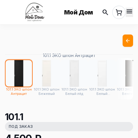
menu
search
Мой Дом
101.1 ЭКО шпон Антрацит
101.1 ЭКО шпон
101.1 ЭКО шпон
101.1 ЭКО шпон
101.1 ЭКО шпон
101.1 ЭКО ш
Антрацит
Бежевый
Белый лёд
Белый
Венге FL
снежный
101.1
ПОД ЗАКАЗ