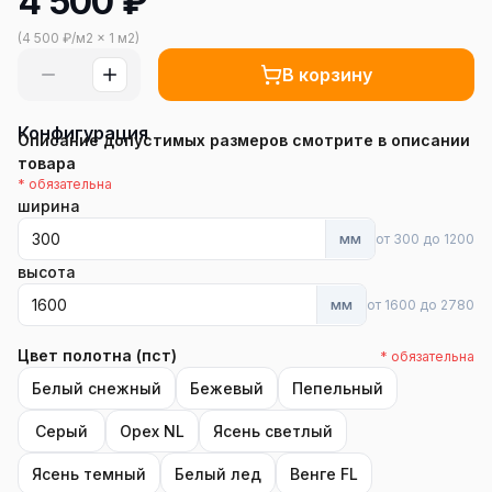
4 500
₽
(
4 500
₽/
м2
×
1
м2
)
В корзину
Конфигурация
Описание допустимых размеров смотрите в описании
товара
* обязательна
ширина
мм
от 300 до 1200
высота
мм
от 1600 до 2780
Цвет полотна (пст)
* обязательна
Белый снежный
Бежевый
Пепельный
Серый
Орех NL
Ясень светлый
Ясень темный
Белый лед
Венге FL